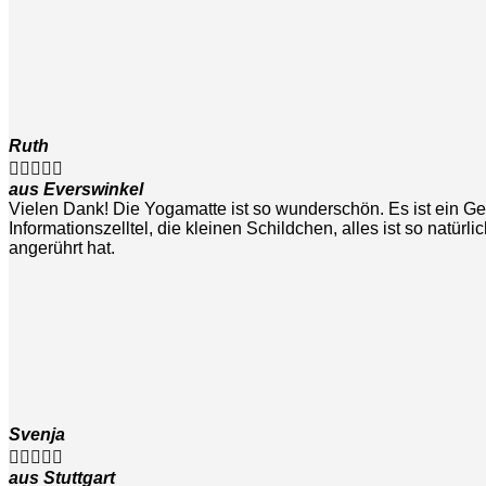
Ruth





aus Everswinkel
Vielen Dank! Die Yogamatte ist so wunderschön. Es ist ein Ge
Informationszelltel, die kleinen Schildchen, alles ist so natürl
angerührt hat.
Svenja





aus Stuttgart