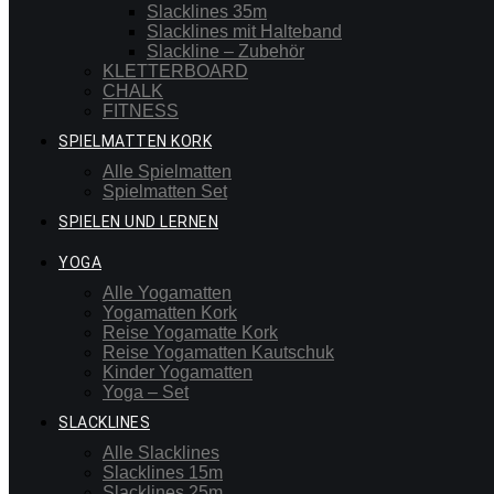
Slacklines 35m
Slacklines mit Halteband
Slackline – Zubehör
KLETTERBOARD
CHALK
FITNESS
SPIELMATTEN KORK
Alle Spielmatten
Spielmatten Set
SPIELEN UND LERNEN
YOGA
Alle Yogamatten
Yogamatten Kork
Reise Yogamatte Kork
Reise Yogamatten Kautschuk
Kinder Yogamatten
Yoga – Set
SLACKLINES
Alle Slacklines
Slacklines 15m
Slacklines 25m