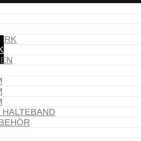
ORK
K
NEN
M
M
M
T HALTEBAND
UBEHÖR