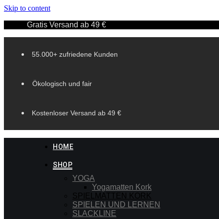
Skip to content
Gratis Versand ab 49 €
55.000+ zufriedene Kunden
Ökologisch und fair
Kostenloser Versand ab 49 €
HOME
SHOP
YOGA
Yogamatten Kork
SPIELMATTEN KORK
SPIELEN UND LERNEN
SLACKLINE