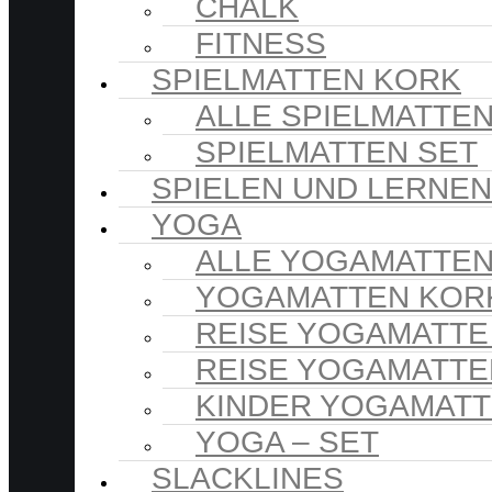
CHALK
FITNESS
SPIELMATTEN KORK
ALLE SPIELMATTE
SPIELMATTEN SET
SPIELEN UND LERNEN
YOGA
ALLE YOGAMATTE
YOGAMATTEN KOR
REISE YOGAMATTE
REISE YOGAMATT
KINDER YOGAMAT
YOGA – SET
SLACKLINES