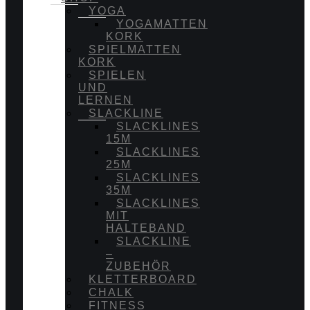
YOGA
YOGAMATTEN
KORK
SPIELMATTEN
KORK
SPIELEN
UND
LERNEN
SLACKLINE
SLACKLINES
15M
SLACKLINES
25M
SLACKLINES
35M
SLACKLINES
MIT
HALTEBAND
SLACKLINE
–
ZUBEHÖR
KLETTERBOARD
CHALK
FITNESS