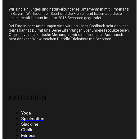
Wir sind ein junges und naturverbundenes Unternehmen mit Firmensitz
in Bayern. Wir lieben den Sport und die Freizeit und haben aus dieser
Leidenschaft heraus im Jahr 2016 Secoroco gegründet.
Bei Fragen oder Anregungen sind wir über jedes Feedback sehr dankbar.
Gerne kannst Du mit uns Deine Erfahrungen über unsere Produkte teilen.
Ob positive oder kritische Meinungen, wir sind über jeden Austausch
sehr dankbar. Wir wünschen Dir tolle Erlebnisse mit Secoroco.
KATEGORIEN
Yoga
Spielmatten
Slackline
Chalk
Fitness