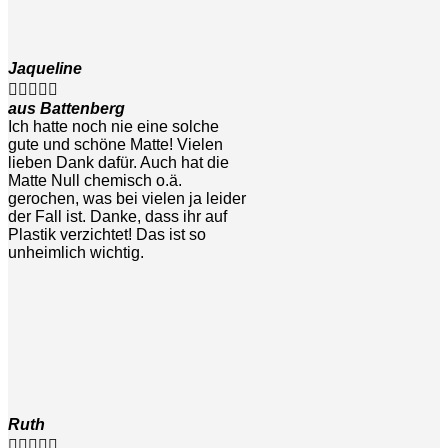
Jaqueline





aus Battenberg
Ich hatte noch nie eine solche
gute und schöne Matte! Vielen
lieben Dank dafür. Auch hat die
Matte Null chemisch o.ä.
gerochen, was bei vielen ja leider
der Fall ist. Danke, dass ihr auf
Plastik verzichtet! Das ist so
unheimlich wichtig.
Ruth




