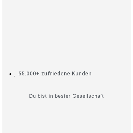
55.000+ zufriedene Kunden
Du bist in bester Gesellschaft