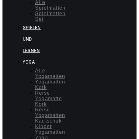
Alle
Spielmatten
Spielmatten
Set
SPIELEN
UND
LERNEN
YOGA
Alle
Yogamatten
Yogamatten
Kork
Reise
Yogamatte
Kork
Reise
Yogamatten
Kautschuk
Kinder
Yogamatten
Yoga