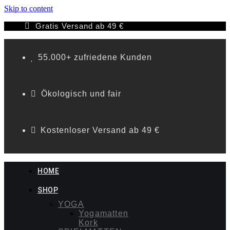
Skip to content
Gratis Versand ab 49 €
55.000+ zufriedene Kunden
Ökologisch und fair
Kostenloser Versand ab 49 €
HOME
SHOP
YOGA
Yogamatten
Kork