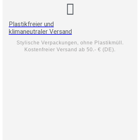
Plastikfreier und
klimaneutraler Versand
Stylische Verpackungen, ohne Plastikmüll.
K
ostenfreier Versand ab 50.- € (DE).