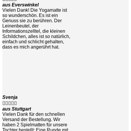
aus Everswinkel
Vielen Dank! Die Yogamatte ist
so wunderschön. Es ist ein
Genuss sie zu berühren. Der
Leinenbeutel, der
Informationszelltel, die kleinen
Schildchen, alles ist so natürlich,
einfach und schlicht gehalten,
dass es mich angerührt hat.
Svenja





aus Stuttgart
Vielen Dank für den schnellen
Versand der Bestellung. Wir
haben 2 Spielmatten für unsere
Tochter bestellt: Eine Runde mit