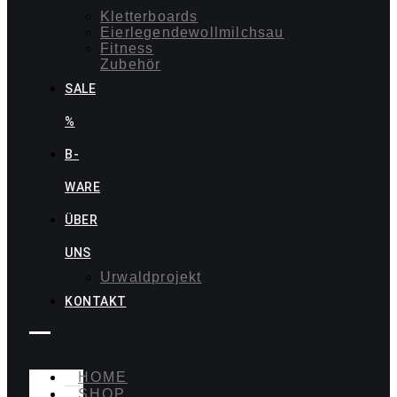
Kletterboards
Eierlegendewollmilchsau
Fitness
Zubehör
SALE
%
B-
WARE
ÜBER
UNS
Urwaldprojekt
KONTAKT
HOME
SHOP