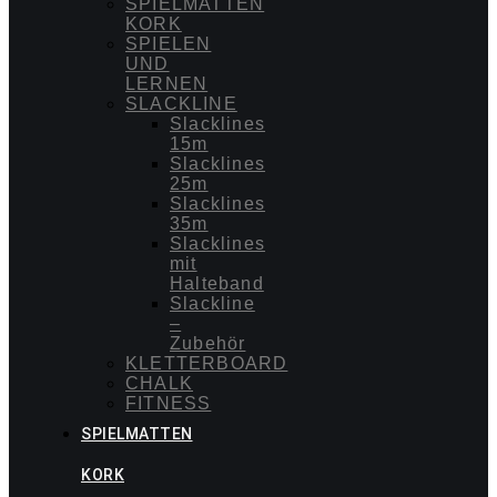
SPIELMATTEN
KORK
SPIELEN
UND
LERNEN
SLACKLINE
Slacklines
15m
Slacklines
25m
Slacklines
35m
Slacklines
mit
Halteband
Slackline
–
Zubehör
KLETTERBOARD
CHALK
FITNESS
SPIELMATTEN
KORK