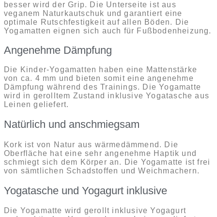
besser wird der Grip.
Die Unterseite ist aus
veganem Naturkautschuk und garantiert eine
optimale Rutschfestigkeit auf allen Böden. Die
Yogamatten eignen sich auch für Fußbodenheizung.
Angenehme Dämpfung
Die Kinder-Yogamatten haben eine Mattenstärke
von ca. 4 mm und bieten somit eine angenehme
Dämpfung während des Trainings. Die Yogamatte
wird in gerolltem Zustand inklusive Yogatasche aus
Leinen geliefert.
Natürlich und anschmiegsam
Kork ist von Natur aus wärmedämmend. Die
Oberfläche hat eine sehr angenehme Haptik und
schmiegt sich dem Körper an. Die Yogamatte ist frei
von sämtlichen Schadstoffen und Weichmachern.
Yogatasche und Yogagurt inklusive
Die Yogamatte wird gerollt inklusive Yogagurt