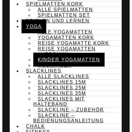
SPIELMATTEN KORK
ALLE SPIELMATTEN
SPIELMATTEN SET
SPIELEN UND LERNEN
YOGA
ALLE YOGAMATTEN
YOGAMATTEN KORK
REISE YOGAMATTE KORK
REISE YOGAMATTEN
KAUTSCHUK
KINDER YOGAMATTEN
YOGA – SET
SLACKLINES
ALLE SLACKLINES
SLACKLINES 15M
SLACKLINES 25M
SLACKLINES 35M
SLACKLINES MIT
HALTEBAND
SLACKLINE – ZUBEHÖR
SLACKLINE –
BEDIENUNGSANLEITUNG
CHALK
FITNESS