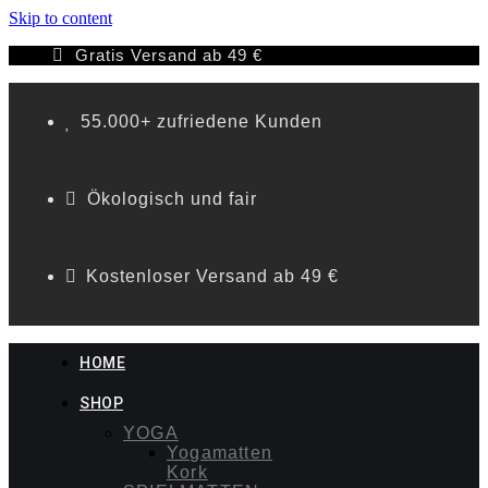
Skip to content
Gratis Versand ab 49 €
55.000+ zufriedene Kunden
Ökologisch und fair
Kostenloser Versand ab 49 €
HOME
SHOP
YOGA
Yogamatten
Kork