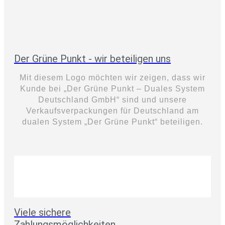
Der Grüne Punkt - wir beteiligen uns
Mit diesem Logo möchten wir zeigen, dass wir
Kunde bei „Der Grüne Punkt – Duales System
Deutschland GmbH“ sind und unsere
Verkaufsverpackungen für Deutschland am
dualen System „Der Grüne Punkt“ beteiligen.
Viele sichere
Zahlungsmöglichkeiten