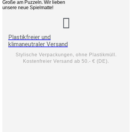
Große am Puzzeln. Wir lieben
unsere neue Spielmatte!
Plastikfreier und
klimaneutraler Versand
Stylische Verpackungen, ohne Plastikmüll.
K
ostenfreier Versand ab 50.- € (DE).