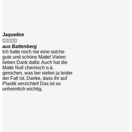
Jaqueline





aus Battenberg
Ich hatte noch nie eine solche
gute und schöne Matte! Vielen
lieben Dank dafür. Auch hat die
Matte Null chemisch o.ä.
gerochen, was bei vielen ja leider
der Fall ist. Danke, dass ihr auf
Plastik verzichtet! Das ist so
unheimlich wichtig.