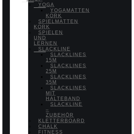
YOGA
YOGAMATTEN
KORK
SPIELMATTEN
KORK
SPIELEN
UND
LERNEN
SLACKLINE
SLACKLINES
15M
SLACKLINES
25M
SLACKLINES
35M
SLACKLINES
MIT
HALTEBAND
SLACKLINE
–
ZUBEHÖR
KLETTERBOARD
CHALK
FITNESS