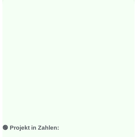
🟢 Projekt in Zahlen: