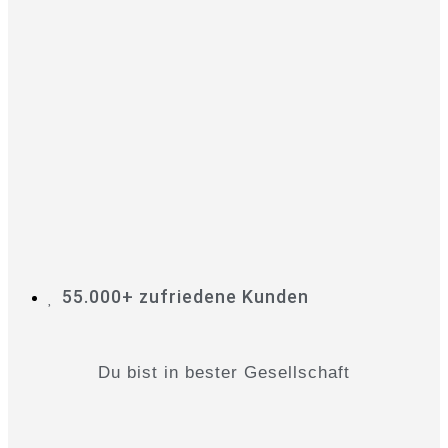
55.000+ zufriedene Kunden
Du bist in bester Gesellschaft