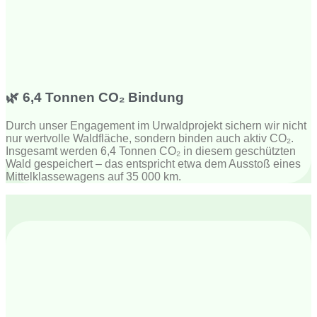
🌿 6,4 Tonnen CO₂ Bindung
Durch unser Engagement im Urwaldprojekt sichern wir nicht
nur wertvolle Waldfläche, sondern binden auch aktiv CO₂.
Insgesamt werden 6,4 Tonnen CO₂ in diesem geschützten
Wald gespeichert – das entspricht etwa dem Ausstoß eines
Mittelklassewagens auf 35 000 km.