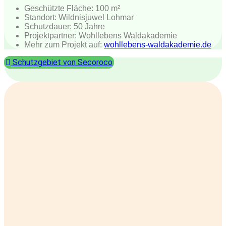
Geschützte Fläche: 100 m²
Standort: Wildnisjuwel Lohmar
Schutzdauer: 50 Jahre
Projektpartner: Wohllebens Waldakademie
Mehr zum Projekt auf:
wohllebens-waldakademie.de
Schutzgebiet von Secoroco