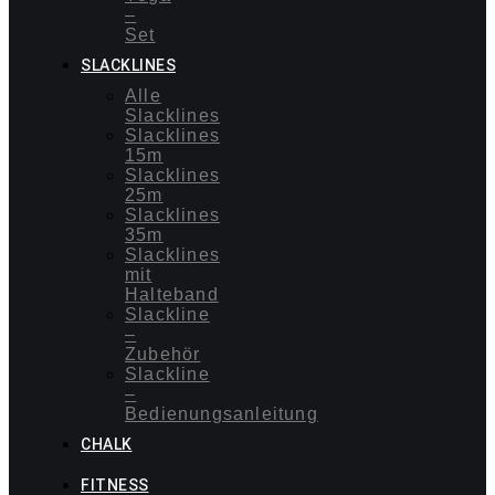
–
Set
SLACKLINES
Alle
Slacklines
Slacklines
15m
Slacklines
25m
Slacklines
35m
Slacklines
mit
Halteband
Slackline
–
Zubehör
Slackline
–
Bedienungsanleitung
CHALK
FITNESS