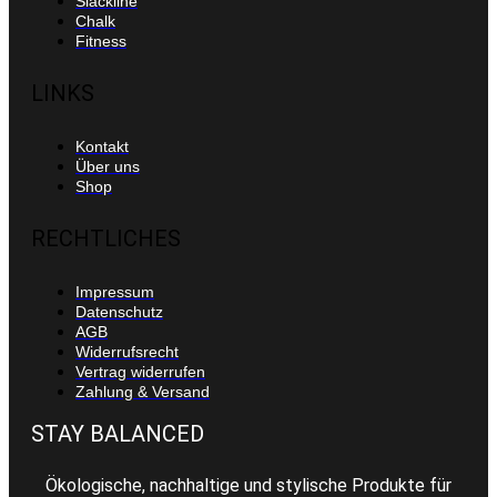
Slackline
Chalk
Fitness
LINKS
Kontakt
Über uns
Shop
RECHTLICHES
Impressum
Datenschutz
AGB
Widerrufsrecht
Vertrag widerrufen
Zahlung & Versand
STAY BALANCED
Ökologische, nachhaltige und stylische Produkte für