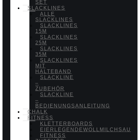
SET
SLACKLINES
ALLE
SLACKLINES
SLACKLINES
15M
SLACKLINES
25M
SLACKLINES
35M
SLACKLINES
MIT
HALTEBAND
SLACKLINE
–
ZUBEHÖR
SLACKLINE
–
BEDIENUNGSANLEITUNG
CHALK
FITNESS
KLETTERBOARDS
EIERLEGENDEWOLLMILCHSAU
FITNESS