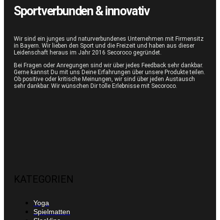
Sportverbunden & innovativ
Wir sind ein junges und naturverbundenes Unternehmen mit Firmensitz
in Bayern. Wir lieben den Sport und die Freizeit und haben aus dieser
Leidenschaft heraus im Jahr 2016 Secoroco gegründet.
Bei Fragen oder Anregungen sind wir über jedes Feedback sehr dankbar.
Gerne kannst Du mit uns Deine Erfahrungen über unsere Produkte teilen.
Ob positive oder kritische Meinungen, wir sind über jeden Austausch
sehr dankbar. Wir wünschen Dir tolle Erlebnisse mit Secoroco.
KATEGORIEN
Yoga
Spielmatten