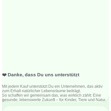
❤️ Danke, dass Du uns unterstützt
Mit jedem Kauf unterstützt Du ein Unternehmen, das aktiv
zum Erhalt natürlicher Lebensräume beiträgt.
So schaffen wir gemeinsam das, was wirklich zählt: Eine
gesunde, lebenswerte Zukunft – für Kinder, Tiere und Natur.