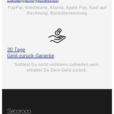
PayPal, Kreditkarte,
Klarna, Apple Pay, Kauf auf
Rechnung, Banküberweisung
30 Tage
Geld-zurück-Garantie
Solltest Du nicht vollstens zufrieden sein,
erhältst Du Dein Geld zurück.
Secoroco