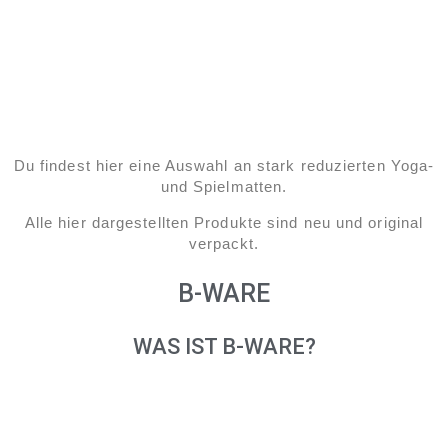
Du findest hier eine Auswahl an stark reduzierten Yoga-
und Spielmatten.
Alle hier dargestellten Produkte sind neu und original
verpackt.
B-WARE
WAS IST B-WARE?