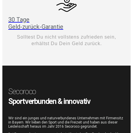
30 Tage
Geld-zurück-Garantie
Solltest Du nicht vollstens zufrieden sein,
erhältst Du Dein Geld zurück.
Secoroco
Sportverbunden & innovativ
Wir sind ein junges und naturverbundenes Unternehmen mit Firmensitz
in Bayern. Wir lieben den Sport und die Freizeit und haben aus dieser
Leidenschaft heraus im Jahr 2016 Secoroco gegründet.