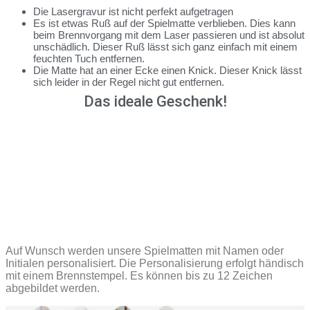
Die Lasergravur ist nicht perfekt aufgetragen
Es ist etwas Ruß auf der Spielmatte verblieben. Dies kann
beim Brennvorgang mit dem Laser passieren und ist absolut
unschädlich. Dieser Ruß lässt sich ganz einfach mit einem
feuchten Tuch entfernen.
Die Matte hat an einer Ecke einen Knick. Dieser Knick lässt
sich leider in der Regel nicht gut entfernen.
Das ideale Geschenk!
Auf Wunsch werden unsere Spielmatten mit Namen oder
Initialen personalisiert. Die Personalisierung erfolgt händisch
mit einem Brennstempel. Es können bis zu 12 Zeichen
abgebildet werden.