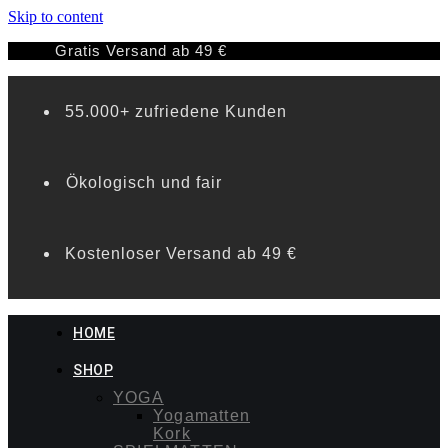
Skip to content
Gratis Versand ab 49 €
55.000+ zufriedene Kunden
Ökologisch und fair
Kostenloser Versand ab 49 €
HOME
SHOP
YOGA
Yogamatten
Kork