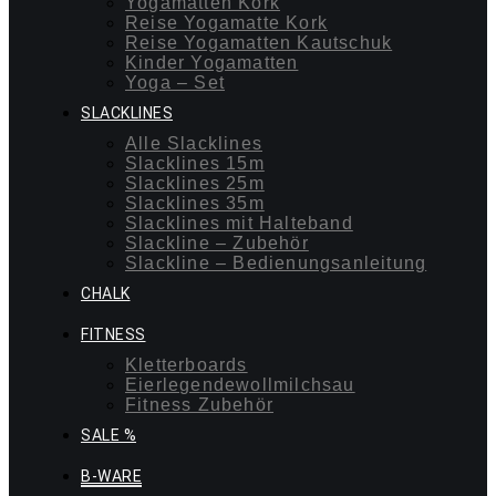
Yogamatten Kork
Reise Yogamatte Kork
Reise Yogamatten Kautschuk
Kinder Yogamatten
Yoga – Set
SLACKLINES
Alle Slacklines
Slacklines 15m
Slacklines 25m
Slacklines 35m
Slacklines mit Halteband
Slackline – Zubehör
Slackline – Bedienungsanleitung
CHALK
FITNESS
Kletterboards
Eierlegendewollmilchsau
Fitness Zubehör
SALE %
B-WARE