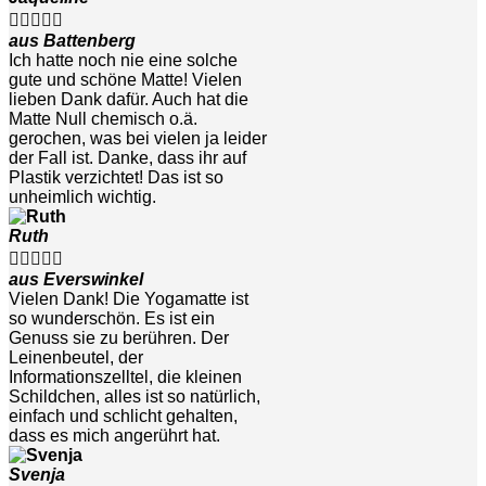





aus Battenberg
Ich hatte noch nie eine solche
gute und schöne Matte! Vielen
lieben Dank dafür. Auch hat die
Matte Null chemisch o.ä.
gerochen, was bei vielen ja leider
der Fall ist. Danke, dass ihr auf
Plastik verzichtet! Das ist so
unheimlich wichtig.
Ruth





aus Everswinkel
Vielen Dank! Die Yogamatte ist
so wunderschön. Es ist ein
Genuss sie zu berühren. Der
Leinenbeutel, der
Informationszelltel, die kleinen
Schildchen, alles ist so natürlich,
einfach und schlicht gehalten,
dass es mich angerührt hat.
Svenja