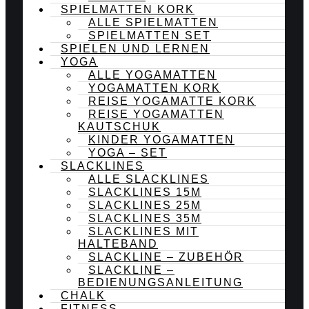
SPIELMATTEN KORK
ALLE SPIELMATTEN
SPIELMATTEN SET
SPIELEN UND LERNEN
YOGA
ALLE YOGAMATTEN
YOGAMATTEN KORK
REISE YOGAMATTE KORK
REISE YOGAMATTEN
KAUTSCHUK
KINDER YOGAMATTEN
YOGA – SET
SLACKLINES
ALLE SLACKLINES
SLACKLINES 15M
SLACKLINES 25M
SLACKLINES 35M
SLACKLINES MIT
HALTEBAND
SLACKLINE – ZUBEHÖR
SLACKLINE –
BEDIENUNGSANLEITUNG
CHALK
FITNESS