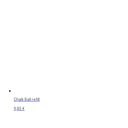
Chalk Ball refill
9,85
€