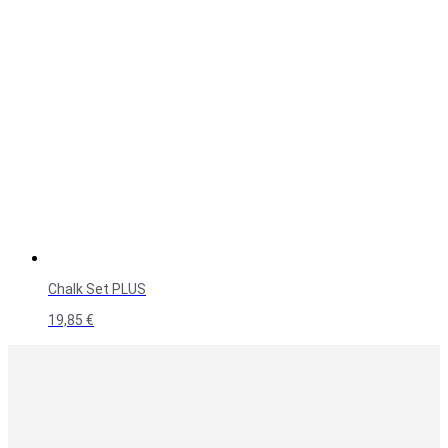
Chalk Set PLUS
19,85
€