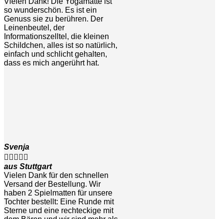
Vielen Dank! Die Yogamatte ist
so wunderschön. Es ist ein
Genuss sie zu berühren. Der
Leinenbeutel, der
Informationszelltel, die kleinen
Schildchen, alles ist so natürlich,
einfach und schlicht gehalten,
dass es mich angerührt hat.
Svenja





aus Stuttgart
Vielen Dank für den schnellen
Versand der Bestellung. Wir
haben 2 Spielmatten für unsere
Tochter bestellt: Eine Runde mit
Sterne und eine rechteckige mit