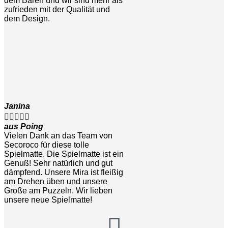
dem Bären und wir sind mehr als
zufrieden mit der Qualität und
dem Design.
Janina





aus Poing
Vielen Dank an das Team von
Secoroco für diese tolle
Spielmatte. Die Spielmatte ist ein
Genuß! Sehr natürlich und gut
dämpfend. Unsere Mira ist fleißig
am Drehen üben und unsere
Große am Puzzeln. Wir lieben
unsere neue Spielmatte!