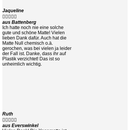
Jaqueline





aus Battenberg
Ich hatte noch nie eine solche
gute und schöne Matte! Vielen
lieben Dank dafür. Auch hat die
Matte Null chemisch o.ä.
gerochen, was bei vielen ja leider
der Fall ist. Danke, dass ihr auf
Plastik verzichtet! Das ist so
unheimlich wichtig.
Ruth





aus Everswinkel