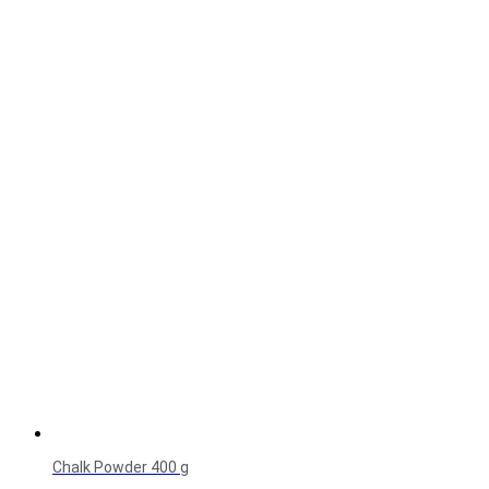
Chalk Powder 400 g