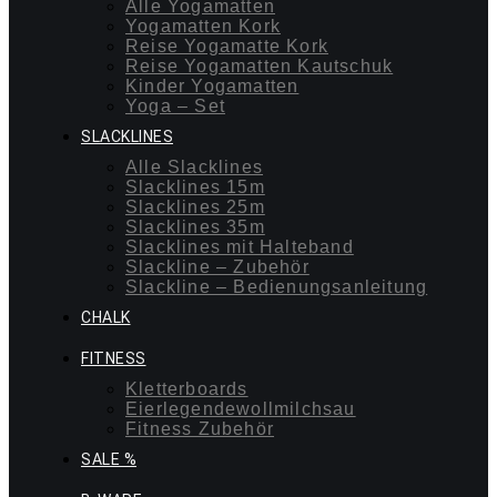
Alle Yogamatten
Yogamatten Kork
Reise Yogamatte Kork
Reise Yogamatten Kautschuk
Kinder Yogamatten
Yoga – Set
SLACKLINES
Alle Slacklines
Slacklines 15m
Slacklines 25m
Slacklines 35m
Slacklines mit Halteband
Slackline – Zubehör
Slackline – Bedienungsanleitung
CHALK
FITNESS
Kletterboards
Eierlegendewollmilchsau
Fitness Zubehör
SALE %