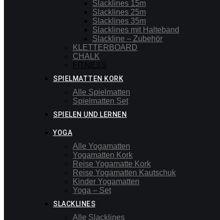
Slacklines 15m
Slacklines 25m
Slacklines 35m
Slacklines mit Halteband
Slackline – Zubehör
KLETTERBOARD
CHALK
FITNESS
SPIELMATTEN KORK
Alle Spielmatten
Spielmatten Set
SPIELEN UND LERNEN
YOGA
Alle Yogamatten
Yogamatten Kork
Reise Yogamatte Kork
Reise Yogamatten Kautschuk
Kinder Yogamatten
Yoga – Set
SLACKLINES
Alle Slacklines