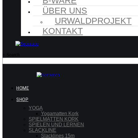
B-WARE
ÜBER UNS
URWALDPROJEKT
KONTAKT
×
Search
HOME
SHOP
YOGA
Yogamatten Kork
SPIELMATTEN KORK
SPIELEN UND LERNEN
SLACKLINE
Slacklines 15m