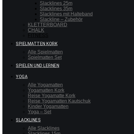
Slacklines 25m
Slacklines 35m
Slacklines mit Halteband
Slackline – Zubehör
KLETTERBOARD
CHALK
FITNESS
SPIELMATTEN KORK
Alle Spielmatten
Spielmatten Set
SPIELEN UND LERNEN
YOGA
Alle Yogamatten
Yogamatten Kork
Reise Yogamatte Kork
Reise Yogamatten Kautschuk
Kinder Yogamatten
Yoga – Set
SLACKLINES
Alle Slacklines
Slacklines 15m