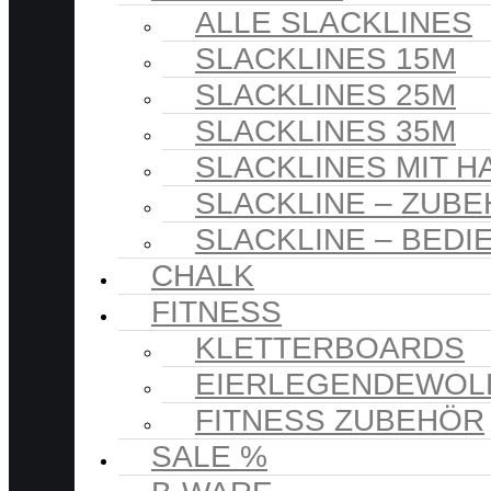
ALLE SLACKLINES
SLACKLINES 15M
SLACKLINES 25M
SLACKLINES 35M
SLACKLINES MIT H
SLACKLINE – ZUB
SLACKLINE – BED
CHALK
FITNESS
KLETTERBOARDS
EIERLEGENDEWOL
FITNESS ZUBEHÖR
SALE %