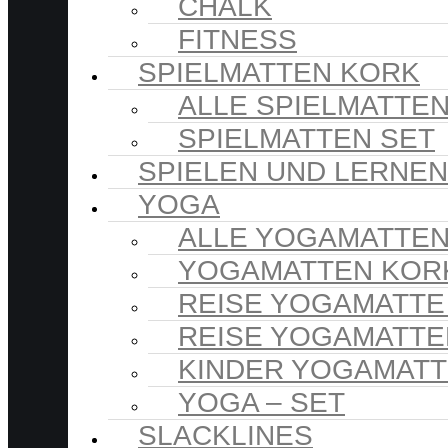
CHALK
FITNESS
SPIELMATTEN KORK
ALLE SPIELMATTE
SPIELMATTEN SET
SPIELEN UND LERNEN
YOGA
ALLE YOGAMATTE
YOGAMATTEN KOR
REISE YOGAMATTE
REISE YOGAMATT
KINDER YOGAMAT
YOGA – SET
SLACKLINES