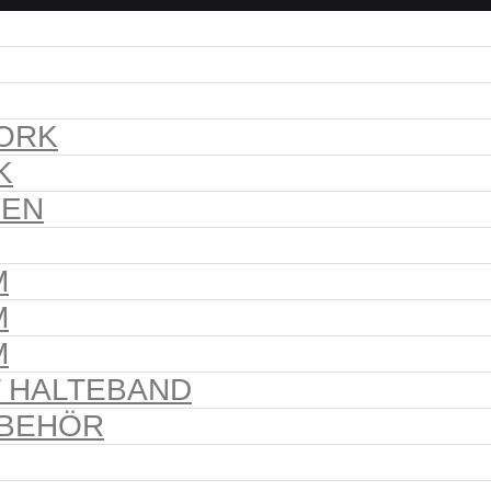
ORK
K
NEN
M
M
M
T HALTEBAND
UBEHÖR