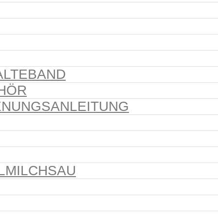
ALTEBAND
EHÖR
IENUNGSANLEITUNG
LMILCHSAU