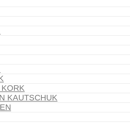
N
N
K
 KORK
EN KAUTSCHUK
TEN