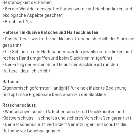
Beständigkeit der Farben
• Bei der Wahl der geeigneten Farben wurde auf Nachhaltigkeit und
ökologische Aspekte geachtet
• Bruchlast: 2,5T
Halteseil inklusive Ratsche und Halteschlaufen
• Das Halteseil wird mit einer kleinen Ratsche oberhalb der Slackline
gespannt
• Die Schlaufen des Haltebandes werden jeweils mit der linken und
rechten Hand umgriffen und beim Slacklinen mitgeführt
• Der Erfolg der ersten Schritte auf der Slackline ist mit dem
Halteseil deutlich erhöht
Ratsche
Ergonomisch geformter Handgriff für eine effiziente Bedienung
und optimale Ergebnisse beim Spannen der Slackline
Ratschenschutz
• Wasserabweisender Ratschenschutz mit Druckknöpfen und
Klettverschluss – schnelles und sicheres Verschließen garantiert
• Der Ratschenschutz verhindert Verletzungen und schützt die
Ratsche vor Beschädigungen.