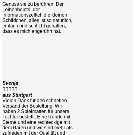
Genuss sie zu berühren. Der
Leinenbeutel, der
Informationszelltel, die kleinen
Schildchen, alles ist so natürlich,
einfach und schlicht gehalten,
dass es mich angerührt hat.
Svenja





aus Stuttgart
Vielen Dank für den schnellen
Versand der Bestellung. Wir
haben 2 Spielmatten für unsere
Tochter bestellt: Eine Runde mit
Sterne und eine rechteckige mit
dem Bären und wir sind mehr als
zufrieden mit der Qualität und