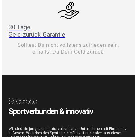
30 Tage
Geld-zurück-Garantie
Solltest Du nicht vollstens zufrieden sein,
erhältst Du Dein Geld zurück.
Secoroco
Sportverbunden & innovativ
Wir sind ein junges und naturverbundenes Unternehmen mit Firmensitz
in Bayern. Wir lieben den Sport und die Freizeit und haben aus dieser