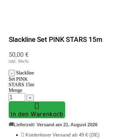
Slackline Set PINK STARS 15m
50,00
€
Slackline
-
Set PINK
STARS 15m
Menge
+
In den Warenkorb
🚚
Lieferzeit:
Versand am 21. August 2026
Kostenloser Versand ab 49 € (DE)