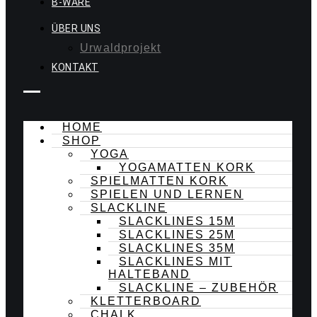
B-WARE
ÜBER UNS
Urwaldprojekt
KONTAKT
HOME
SHOP
YOGA
YOGAMATTEN KORK
SPIELMATTEN KORK
SPIELEN UND LERNEN
SLACKLINE
SLACKLINES 15M
SLACKLINES 25M
SLACKLINES 35M
SLACKLINES MIT
HALTEBAND
SLACKLINE – ZUBEHÖR
KLETTERBOARD
CHALK