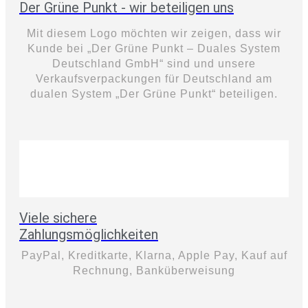
Der Grüne Punkt - wir beteiligen uns
Mit diesem Logo möchten wir zeigen, dass wir
Kunde bei „Der Grüne Punkt – Duales System
Deutschland GmbH“ sind und unsere
Verkaufsverpackungen für Deutschland am
dualen System „Der Grüne Punkt“ beteiligen.
Viele sichere
Zahlungsmöglichkeiten
PayPal, Kreditkarte,
Klarna, Apple Pay, Kauf auf
Rechnung, Banküberweisung