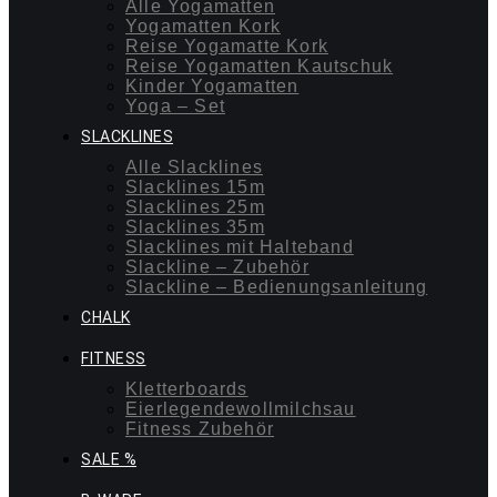
Alle Yogamatten
Yogamatten Kork
Reise Yogamatte Kork
Reise Yogamatten Kautschuk
Kinder Yogamatten
Yoga – Set
SLACKLINES
Alle Slacklines
Slacklines 15m
Slacklines 25m
Slacklines 35m
Slacklines mit Halteband
Slackline – Zubehör
Slackline – Bedienungsanleitung
CHALK
FITNESS
Kletterboards
Eierlegendewollmilchsau
Fitness Zubehör
SALE %