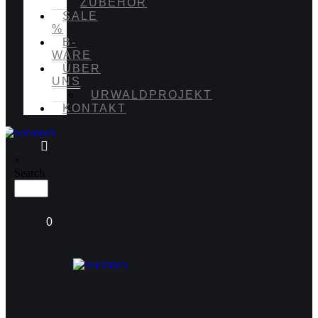
ZUBEHÖR
SALE
%
B-
WARE
ÜBER
UNS
URWALDPROJEKT
KONTAKT
×
Search
0