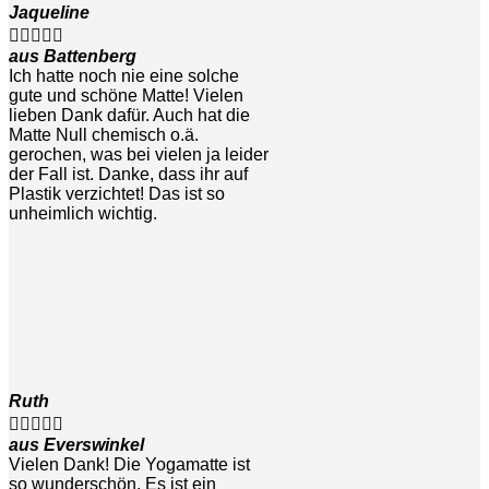
Jaqueline





aus Battenberg
Ich hatte noch nie eine solche
gute und schöne Matte! Vielen
lieben Dank dafür. Auch hat die
Matte Null chemisch o.ä.
gerochen, was bei vielen ja leider
der Fall ist. Danke, dass ihr auf
Plastik verzichtet! Das ist so
unheimlich wichtig.
Ruth





aus Everswinkel
Vielen Dank! Die Yogamatte ist
so wunderschön. Es ist ein