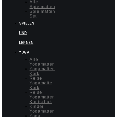
Alle
Spielmatten
Spielmatten
Set
SPIELEN
UND
LERNEN
YOGA
Alle
Yogamatten
Yogamatten
Kork
Reise
Yogamatte
Kork
Reise
Yogamatten
Kautschuk
Kinder
Yogamatten
Yoga