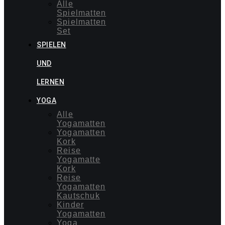
Alle
Spielmatten
Spielmatten
Set
SPIELEN
UND
LERNEN
YOGA
Alle
Yogamatten
Yogamatten
Kork
Reise
Yogamatte
Kork
Reise
Yogamatten
Kautschuk
Kinder
Yogamatten
Yoga