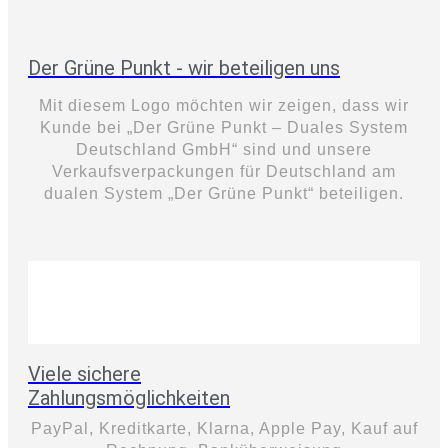
Der Grüne Punkt - wir beteiligen uns
Mit diesem Logo möchten wir zeigen, dass wir
Kunde bei „Der Grüne Punkt – Duales System
Deutschland GmbH“ sind und unsere
Verkaufsverpackungen für Deutschland am
dualen System „Der Grüne Punkt“ beteiligen.
Viele sichere
Zahlungsmöglichkeiten
PayPal, Kreditkarte,
Klarna, Apple Pay, Kauf auf