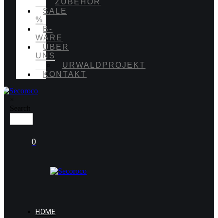
ZUBEHÖR
SALE
%
B-
WARE
ÜBER
UNS
URWALDPROJEKT
KONTAKT
×
Search
0
HOME