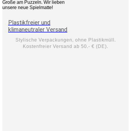
Große am Puzzeln. Wir lieben
unsere neue Spielmatte!
Plastikfreier und
klimaneutraler Versand
Stylische Verpackungen, ohne Plastikmüll.
K
ostenfreier Versand ab 50.- € (DE).