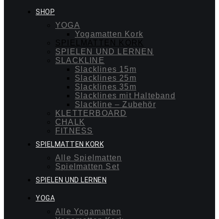
SHOP
YOGA
Yogamatten Kork
SPIELMATTEN KORK
SPIELEN UND LERNEN
SLACKLINE
Slacklines 15m
Slacklines 25m
Slacklines 35m
Slacklines mit Halteband
Slackline – Zubehör
KLETTERBOARD
CHALK
FITNESS
SPIELMATTEN KORK
Alle Spielmatten
Spielmatten Set
SPIELEN UND LERNEN
YOGA
Alle Yogamatten