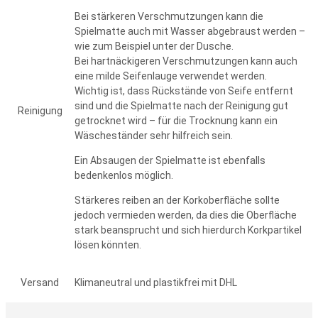
Bei stärkeren Verschmutzungen kann die
Spielmatte auch mit Wasser abgebraust werden –
wie zum Beispiel unter der Dusche.
Bei hartnäckigeren Verschmutzungen kann auch
eine milde Seifenlauge verwendet werden.
Wichtig ist, dass Rückstände von Seife entfernt
sind und die Spielmatte nach der Reinigung gut
Reinigung
getrocknet wird – für die Trocknung kann ein
Wäscheständer sehr hilfreich sein.
Ein Absaugen der Spielmatte ist ebenfalls
bedenkenlos möglich.
Stärkeres reiben an der Korkoberfläche sollte
jedoch vermieden werden, da dies die Oberfläche
stark beansprucht und sich hierdurch Korkpartikel
lösen könnten.
Versand
Klimaneutral und plastikfrei mit DHL