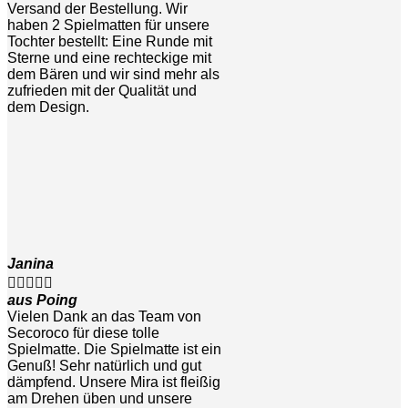
Versand der Bestellung. Wir
haben 2 Spielmatten für unsere
Tochter bestellt: Eine Runde mit
Sterne und eine rechteckige mit
dem Bären und wir sind mehr als
zufrieden mit der Qualität und
dem Design.
Janina





aus Poing
Vielen Dank an das Team von
Secoroco für diese tolle
Spielmatte. Die Spielmatte ist ein
Genuß! Sehr natürlich und gut
dämpfend. Unsere Mira ist fleißig
am Drehen üben und unsere