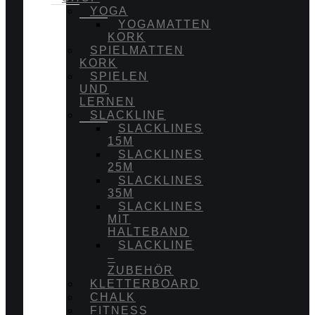
YOGA
YOGAMATTEN
KORK
SPIELMATTEN
KORK
SPIELEN
UND
LERNEN
SLACKLINE
SLACKLINES
15M
SLACKLINES
25M
SLACKLINES
35M
SLACKLINES
MIT
HALTEBAND
SLACKLINE
–
ZUBEHÖR
KLETTERBOARD
CHALK
FITNESS