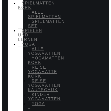
SPIELMATTEN
KORK
ALLE
SPIELMATTEN
SPIELMATTEN
SET
SPIELEN
UND
LERNEN
YOGA
ALLE
YOGAMATTEN
YOGAMATTEN
KORK
REISE
YOGAMATTE
KORK
REISE
YOGAMATTEN
KAUTSCHUK
KINDER
YOGAMATTEN
YOGA
–